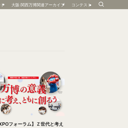
ート
大阪‧関⻄万博関連アーカイブ
コンテスト
XPOフォーラム】Ｚ世代と考え