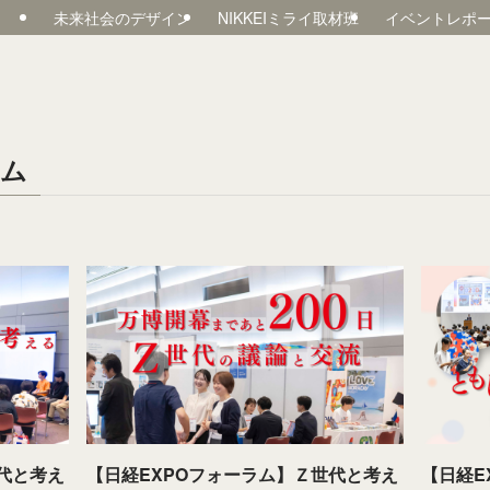
未来社会のデザイン
NIKKEIミライ取材班
イベントレポ
ラム
代と考え
【日経EXPOフォーラム】Ｚ世代と考え
【日経E