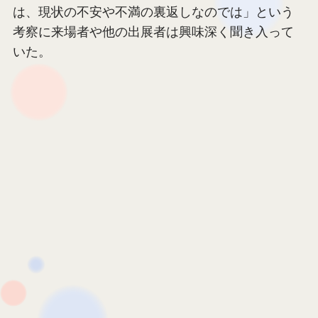
甲南女子大学の「T×SDGs」はブース内でワークシ
ョップを実施。2040年に「なってほしい未来」と
「なってほしくない未来」を来場者に書き出して
もらい、ボードに貼り出した。
結果はイベント最後の交流会で発表し、「社会人
よりも学生のほうがより具体的な内容を答えてい
ることが印象的だった。『なってほしい未来』
は、現状の不安や不満の裏返しなのでは」という
考察に来場者や他の出展者は興味深く聞き入って
いた。