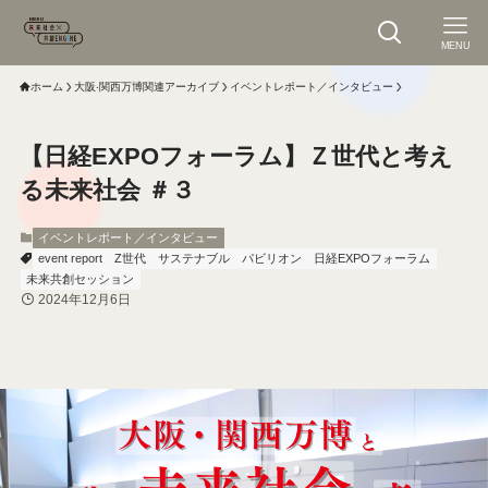
MENU
ホーム
大阪‧関⻄万博関連アーカイブ
イベントレポート／インタビュー
【日経EXPOフォーラム】Ｚ世代と考え
る未来社会 ＃３
イベントレポート／インタビュー
event report
Z世代
サステナブル
パビリオン
日経EXPOフォーラム
未来共創セッション
2024年12月6日