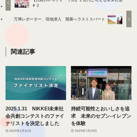
イベントレポート／インタビュー
event report
Z世代
サステナブル
パビリオン
日経EXPOフォーラム
未来共創セッション
この記事が気に入ったら
いいね または フォローしてね！
Follow Me
【日経EXPOフォーラム】Ｚ世代と考える未来社会
＃２
万博レポーター、現地潜入 開幕へラストスパート