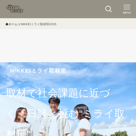
MENU
ホーム
NIKKEIミライ取材班2026
NIKKEIミライ取材班
取材で社会課題に近づ
く。日経と挑む“ミライ取
材班”