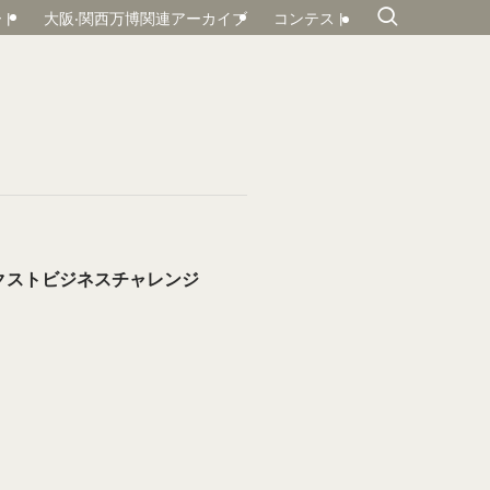
ート
大阪‧関⻄万博関連アーカイブ
コンテスト
クストビジネスチャレンジ