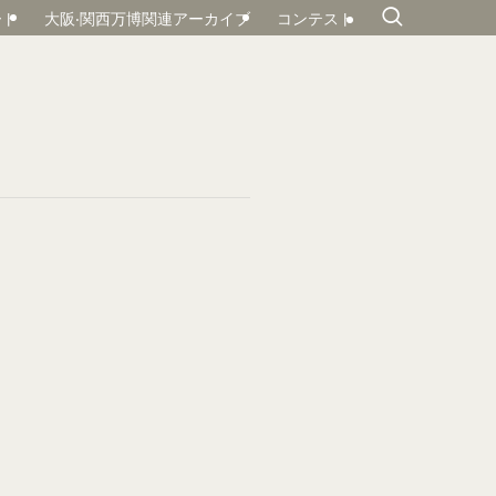
ート
大阪‧関⻄万博関連アーカイブ
コンテスト