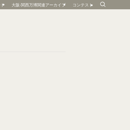
ート
大阪‧関⻄万博関連アーカイブ
コンテスト