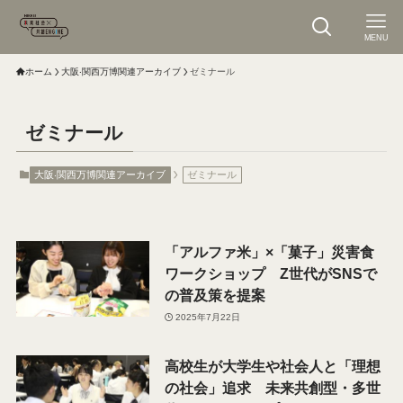
MENU
ホーム
大阪‧関⻄万博関連アーカイブ
ゼミナール
ゼミナール
大阪‧関⻄万博関連アーカイブ
ゼミナール
「アルファ米」×「菓子」災害食
ワークショップ Z世代がSNSで
の普及策を提案
2025年7月22日
高校生が大学生や社会人と「理想
の社会」追求 未来共創型・多世