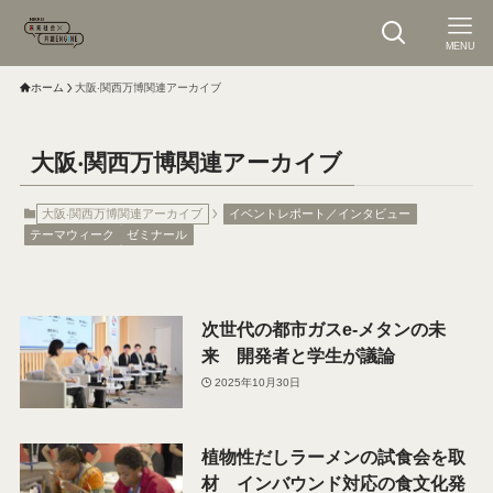
MENU
ホーム
大阪‧関⻄万博関連アーカイブ
大阪‧関⻄万博関連アーカイブ
大阪‧関⻄万博関連アーカイブ
イベントレポート／インタビュー
テーマウィーク
ゼミナール
次世代の都市ガスe-メタンの未
来 開発者と学生が議論
2025年10月30日
植物性だしラーメンの試食会を取
材 インバウンド対応の食文化発