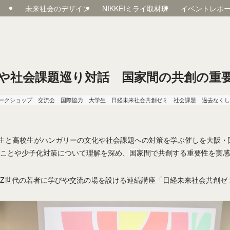
未来社会のデザイン
NIKKEIミライ取材班
イベントレポ
や社会課題巡り対話 国家間の共創の重
ークショップ
交流会
国際協力
大学生
日経未来社会共創ゼミ
社会課題
過去なくし
学生と高校生がハンガリーの文化や社会課題への対策を学ぶ催しを大阪
ることや少子化対策について理解を深め、国家間で共創する重要性を実感
Z世代の若者に学びや交流の場を設ける連続講座「日経未来社会共創ゼ