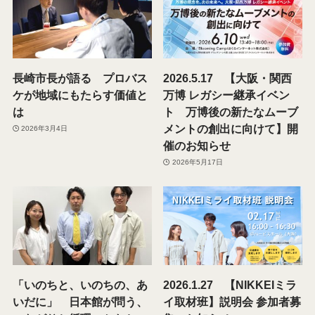
長崎市長が語る プロバス
2026.5.17 【大阪・関西
ケが地域にもたらす価値と
万博 レガシー継承イベン
は
ト 万博後の新たなムーブ
メントの創出に向けて】開
2026年3月4日
催のお知らせ
2026年5月17日
「いのちと、いのちの、あ
2026.1.27 【NIKKEIミラ
いだに」 日本館が問う、
イ取材班​】説明会 参加者募