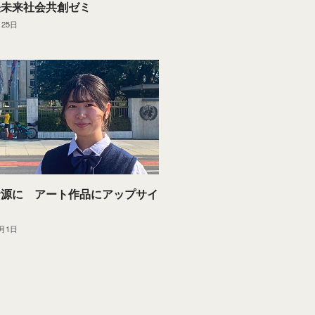
経未来社会共創ゼミ
月25日
資源に アート作品にアップサイ
0月1日