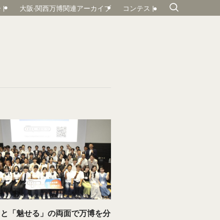
ート
大阪‧関⻄万博関連アーカイブ
コンテスト
」と「魅せる」の両面で万博を分