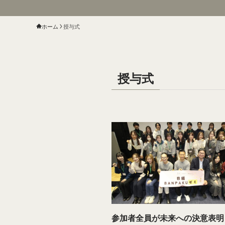
ホーム
授与式
授与式
参加者全員が未来への決意表明