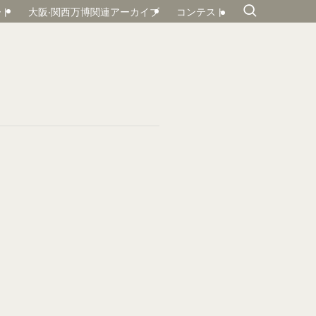
ート
大阪‧関⻄万博関連アーカイブ
コンテスト