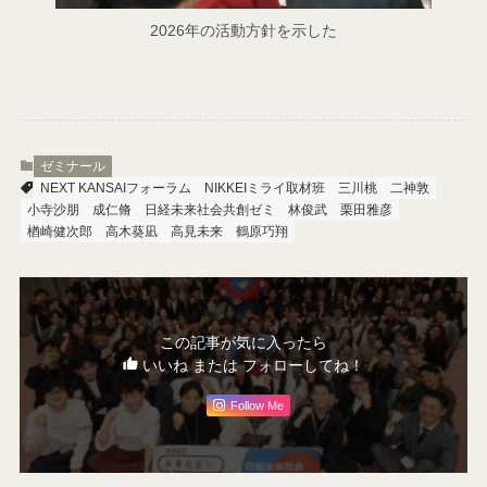
2026年の活動方針を示した
ゼミナール
NEXT KANSAIフォーラム
NIKKEIミライ取材班
三川桃
二神敦
小寺沙朋
成仁脩
日経未来社会共創ゼミ
林俊武
栗田雅彦
楢崎健次郎
高木葵凪
高見未来
鶴原巧翔
この記事が気に入ったら
いいね または フォローしてね！
Follow Me