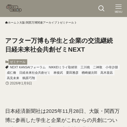
MENU
ホーム
大阪‧関⻄万博関連アーカイブ
ゼミナール
アフター万博も学生と企業の交流継続
日経未来社会共創ゼミNEXT
ゼミナール
NEXT KANSAIフォーラム
NIKKEIミライ取材班
三川桃
二神敦
小寺沙朋
成仁脩
日経未来社会共創ゼミ
林俊武
栗田雅彦
楢崎健次郎
高木葵凪
高見未来
鶴原巧翔
2026年1月9日
日本経済新聞社は2025年11月28日、大阪・関西万
博に参画した学生と企業がこれからの共創につい