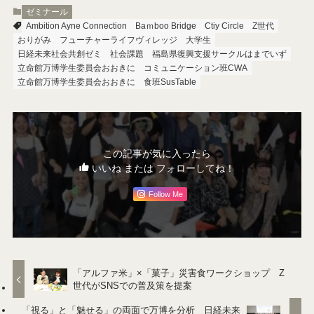
ゼミナール
Ambition Ayne Connection
Baｍboo Bridge
Ctiy Circle
Z世代
おりがみ
フューチャーライフヴィレッジ
大学生
日経未来社会共創ゼミ
社会課題
福島県復興支援サークルはまでいず
立命館万博学生委員会おおきに コミュニケーション班CWA
立命館万博学生委員会おおきに 食班SusTable
この記事が気に入ったら
いいね または フォローしてね！
Follow Me
「アルファ米」×「菓子」災害食ワークショップ Z
世代がSNSでの普及策を提案
「視る」と「魅せる」の両面で万博を分析 日経未来