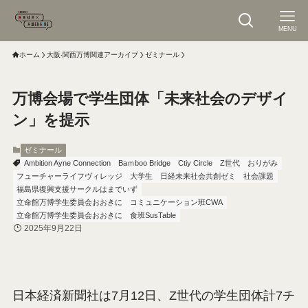
MENU
ホーム
大阪‧関⻄万博関連アーカイブ
ゼミナール
万博会場で学生団体「未来社会のデザイ
ン」を提示
ゼミナール
Ambition Ayne Connection
Baｍboo Bridge
Ctiy Circle
Z世代
おりがみ
フューチャーライフヴィレッジ
大学生
日経未来社会共創ゼミ
社会課題
福島県復興支援サークルはまでいず
立命館万博学生委員会おおきに コミュニケーション班CWA
立命館万博学生委員会おおきに 食班SusTable
2025年9月22日
日本経済新聞社は7月12日、Z世代の学生団体計7チ