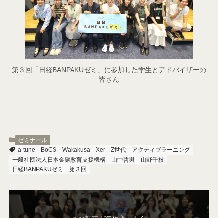
第３回「日経BANPAKUゼミ」に参加した学生とアドバイザーの
皆さん
ゼミナール
a-tune
BoCS
Wakakusa
Xer
Z世代
アクティブラーニング
一般社団法人日本金融教育支援機構
山中哲男
山野千枝
日経BANPAKUゼミ
第３回