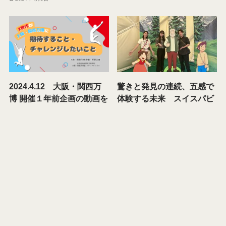
2024.4.12 大阪・関西万
驚きと発見の連続、五感で
博 開催１年前企画の動画を
体験する未来 スイスパビ
掲載しました
リオン
2024年4月12日
2025年10月1日
「化ける」から始まるエネ
エンタメの先にある使命
ルギーの物語
選手が語るBリーグの可能