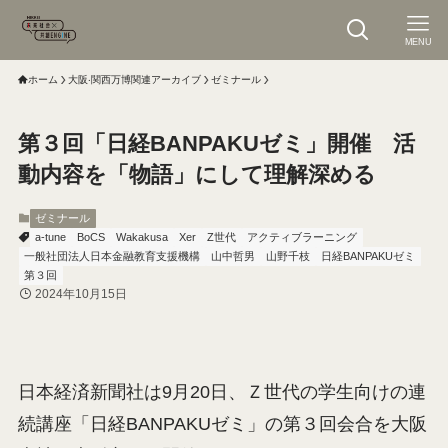
MENU
ホーム
大阪‧関⻄万博関連アーカイブ
ゼミナール
第３回「日経BANPAKUゼミ」開催 活
動内容を「物語」にして理解深める
ゼミナール
a-tune
BoCS
Wakakusa
Xer
Z世代
アクティブラーニング
一般社団法人日本金融教育支援機構
山中哲男
山野千枝
日経BANPAKUゼミ
第３回
2024年10月15日
日本経済新聞社は9月20日、Ｚ世代の学生向けの連
続講座「日経BANPAKUゼミ」の第３回会合を大阪