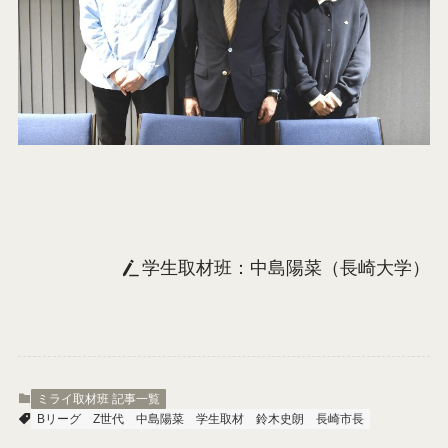
学生取材班：中島陽菜（長崎大学）
ミライ取材班 記事一覧
Bリーグ
Z世代
中島陽菜
学生取材
鈴木史朗
長崎市長