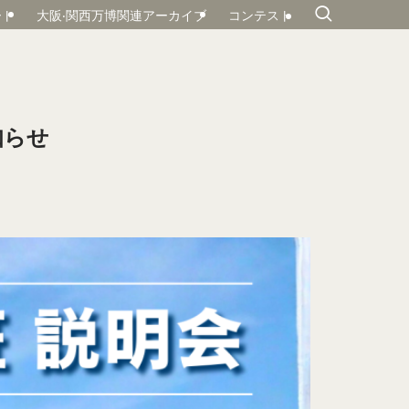
ート
大阪‧関⻄万博関連アーカイブ
コンテスト
知らせ