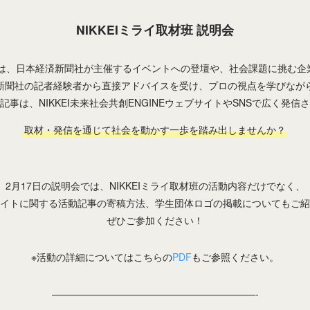
NIKKEIミライ取材班 説明会
」では、日本経済新聞社が主催するイベントへの登壇や、社会課題に挑む
新聞社の記者経験者から直接アドバイスを受け、プロの視点を学びなが
記事は、NIKKEI未来社会共創ENGINEウェブサイトやSNSで広く発信
取材・発信を通じて社会を動かす一歩を踏み出しませんか？
2月17日の説明会では、NIKKEIミライ取材班の活動内容だけでなく、
イトに関する活動記事の寄稿方法、学生団体ロゴの掲載についてもご紹
ぜひご参加ください！
※活動の詳細についてはこちらの
PDF
もご参照ください。
—————————————————————-