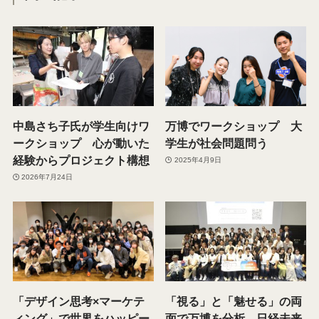
中島さち子氏が学生向けワ
万博でワークショップ 大
ークショップ 心が動いた
学生が社会問題問う
経験からプロジェクト構想
2025年4月9日
2026年7月24日
「デザイン思考×マーケテ
「視る」と「魅せる」の両
ィング」で世界をハッピー
面で万博を分析 日経未来