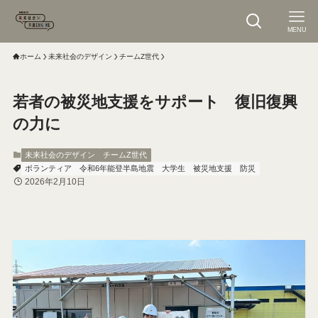
MENU
ホーム
未来社会のデザイン
チームZ世代
若者の被災地支援をサポート 復旧復興
の力に
未来社会のデザイン
チームZ世代
ボランティア
令和6年能登半島地震
大学生
被災地支援
防災
2026年2月10日