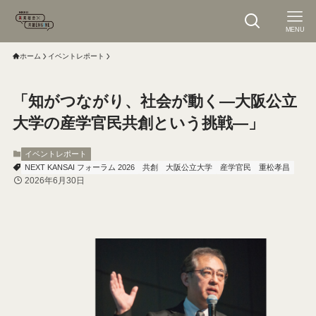
MENU
ホーム
イベントレポート
「知がつながり、社会が動く―大阪公立
大学の産学官民共創という挑戦―」
イベントレポート
NEXT KANSAI フォーラム 2026
共創
大阪公立大学
産学官民
重松孝昌
2026年6月30日