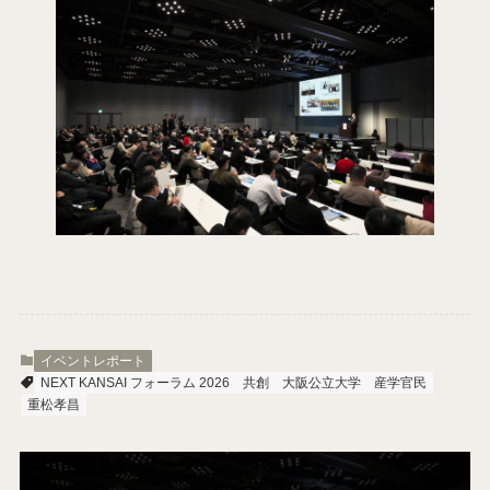
イベントレポート
NEXT KANSAI フォーラム 2026
共創
大阪公立大学
産学官民
重松孝昌