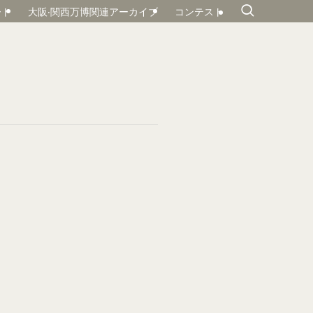
ート
大阪‧関⻄万博関連アーカイブ
コンテスト