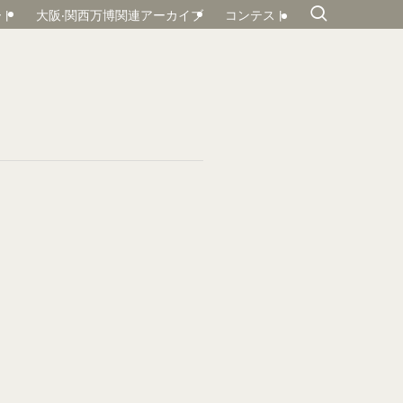
ート
大阪‧関⻄万博関連アーカイブ
コンテスト