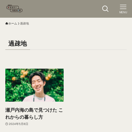
MENU
ホーム
過疎地
過疎地
瀬戸内海の島で見つけた こ
れからの暮らし方
2024年5月8日