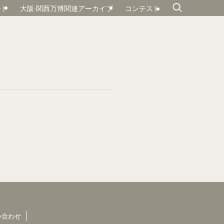
ート
大阪‧関⻄万博関連アーカイブ
コンテスト
い合わせ