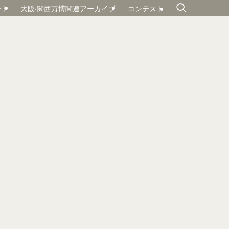
ート
大阪‧関⻄万博関連アーカイブ
コンテスト