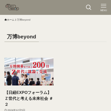
MENU
ホーム
万博beyond
万博beyond
【日経EXPOフォーラム】
Ｚ世代と考える未来社会 ＃
２
2024年12月5日