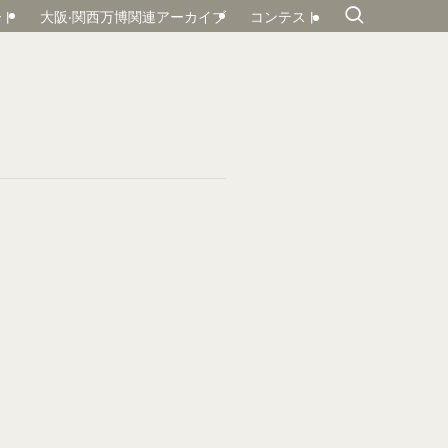
ート
大阪‧関⻄万博関連アーカイブ
コンテスト