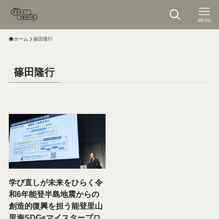
MENU
ホーム
篠田隆行
篠田隆行
学び直しが未来をひらく令
和6年能登半島地震からの
創造的復興を担う能登里山
里海SDGsマイスタープロ