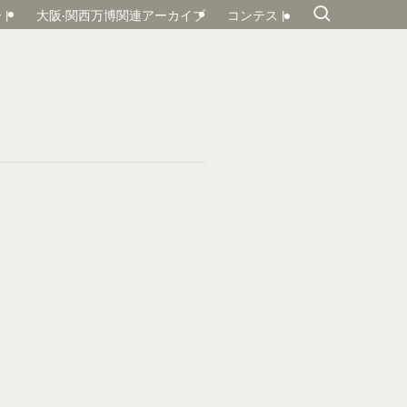
ート
大阪‧関⻄万博関連アーカイブ
コンテスト