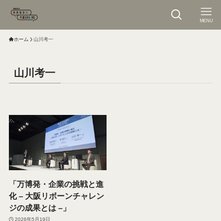
MENU
ホーム
山川考一
山川考一
「万博発・企業の挑戦と進
化 – 大阪リボーンチャレン
ジの成果とは –」
2026年5月19日