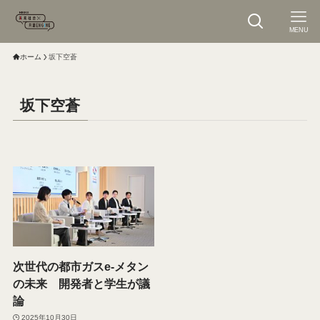
MENU
ホーム
坂下空蒼
坂下空蒼
次世代の都市ガスe-メタン
の未来 開発者と学生が議
論
2025年10月30日