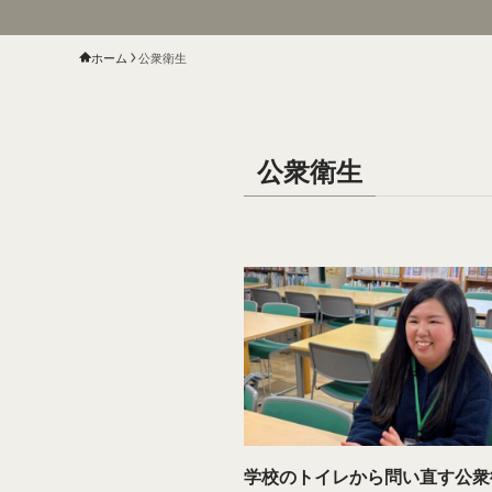
ホーム
公衆衛生
公衆衛生
学校のトイレから問い直す公衆