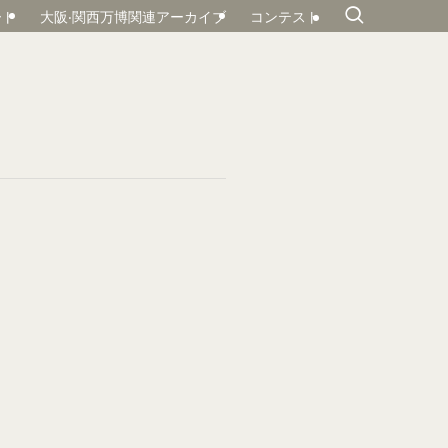
ート
大阪‧関⻄万博関連アーカイブ
コンテスト