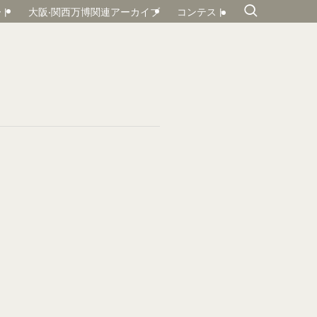
ート
大阪‧関⻄万博関連アーカイブ
コンテスト